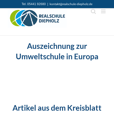
Zum
Tel. 05441 92680
|
kontakt@realschule-diepholz.de
Inhalt
springen
Auszeichnung zur
Umweltschule in Europa
Artikel aus dem Kreisblatt