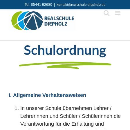
Zum
Tel. 05441 92680
|
kontakt@realschule-diepholz.de
Inhalt
springen
Schulordnung
I. Allgemeine Verhaltensweisen
In unserer Schule übernehmen Lehrer /
Lehrerinnen und Schüler / Schülerinnen die
Verantwortung für die Erhaltung und