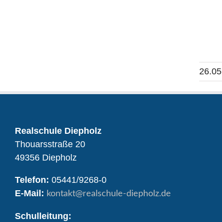
26.05
Realschule Diepholz
Thouarsstraße 20
49356 Diepholz
Telefon:
05441/9268-0
E-Mail:
kontakt
@realschule-diepholz.de
Schulleitung: