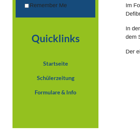
Im Fo
Remember Me
Defibr
In de
Quicklinks
dem S
Der e
Startseite
Schülerzeitung
Formulare & Info