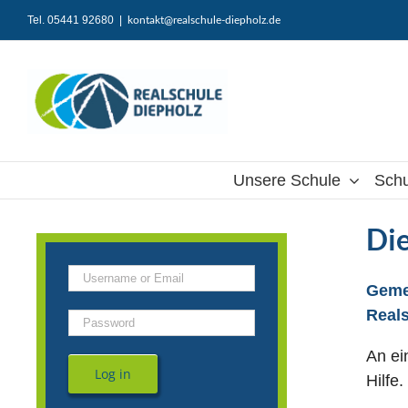
Zum
Tel. 05441 92680
|
kontakt@realschule-diepholz.de
Inhalt
springen
Unsere Schule
Schu
Die
Geme
Reals
An ei
Log in
Hilfe.