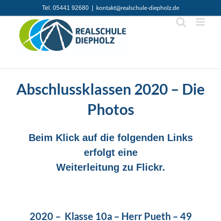
Zum
Tel. 05441 92680
|
kontakt@realschule-diepholz.de
Inhalt
springen
Abschlussklassen 2020 – Die
Photos
Beim Klick auf die folgenden Links
erfolgt eine
Weiterleitung zu Flickr.
2020 – Klasse 10a – Herr Pueth – 49