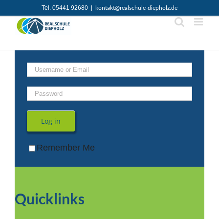
Zum
Tel. 05441 92680
|
kontakt@realschule-diepholz.de
Inhalt
springen
Log in
Remember Me
Quicklinks