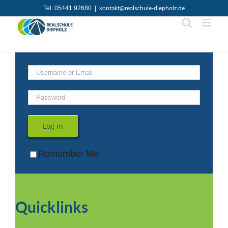
Zum
Tel. 05441 92680
|
kontakt@realschule-diepholz.de
Inhalt
springen
Log in
Remember Me
Quicklinks