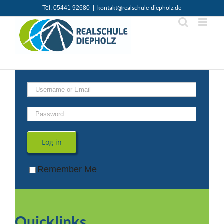
Zum
Tel. 05441 92680
|
kontakt@realschule-diepholz.de
Inhalt
springen
Log in
Remember Me
Quicklinks