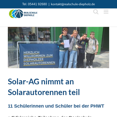
Zum
Tel. 05441 92680
|
kontakt@realschule-diepholz.de
Inhalt
springen
Solar-AG nimmt an
Solarautorennen teil
11 Schülerinnen und Schüler bei der PHWT