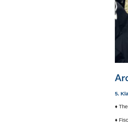
Ar
5. Kl
♦ The
♦ Fis