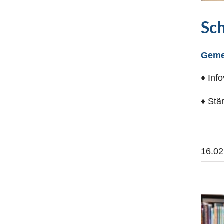
Sc
Geme
♦ Inf
♦ Stä
16.02