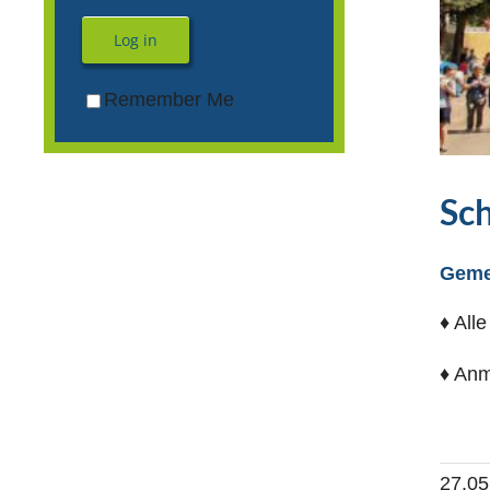
Log in
Remember Me
Sc
Geme
♦ All
♦ Anm
27.05