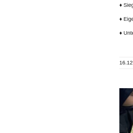
♦ Sie
♦ Eig
♦ Unt
16.12