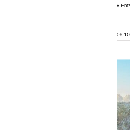
♦ Ent
06.10