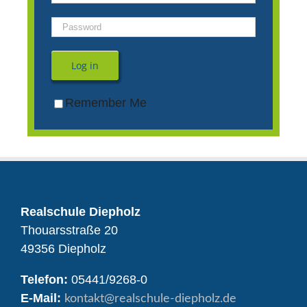
Log in
Remember Me
Realschule Diepholz
Thouarsstraße 20
49356 Diepholz
Telefon:
05441/9268-0
E-Mail:
kontakt
@realschule-diepholz.de