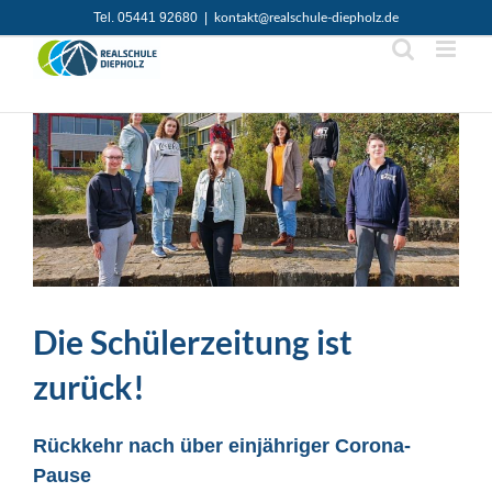
Zum
Tel. 05441 92680
|
kontakt@realschule-diepholz.de
Inhalt
springen
Die Schülerzeitung ist
zurück!
Rückkehr nach über einjähriger Corona-
Pause