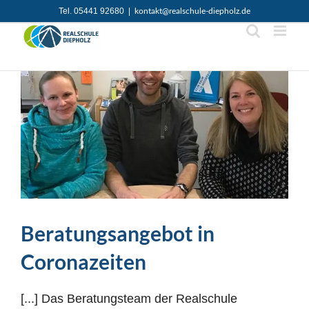
Zum
Tel. 05441 92680
|
kontakt@realschule-diepholz.de
Inhalt
springen
Beratungsangebot in
Coronazeiten
[...] Das Beratungsteam der Realschule