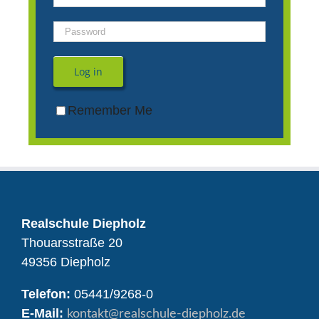
Log in
Remember Me
Realschule Diepholz
Thouarsstraße 20
49356 Diepholz
Telefon:
05441/9268-0
E-Mail:
kontakt
@realschule-diepholz.de