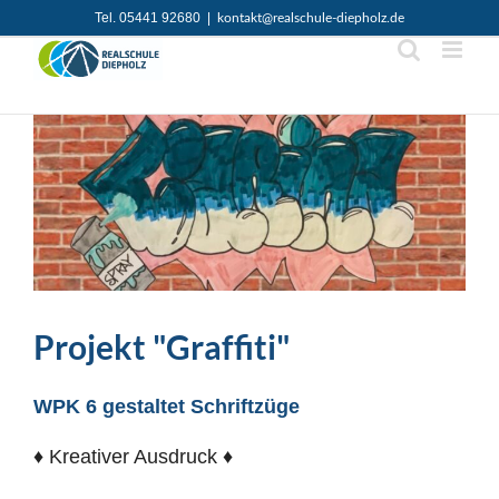
Zum
Tel. 05441 92680
|
kontakt@realschule-diepholz.de
Inhalt
springen
Projekt "Graffiti"
WPK 6 gestaltet Schriftzüge
♦ Kreativer Ausdruck ♦