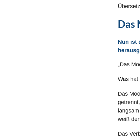
Übersetz
Das M
Nun ist 
heraus
„Das Moo
Was hat 
Das Moor
getrennt
langsam 
weiß den
Das Verb