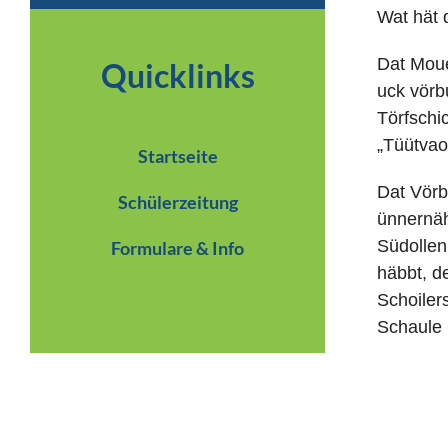
Wat hät d
Dat Moue
Quicklinks
uck vörb
Törfschi
„Tüütvao
Startseite
Dat Vörb
Schülerzeitung
ünnernäh
Südollen
Formulare & Info
häbbt, d
Schoilers
Schaule 