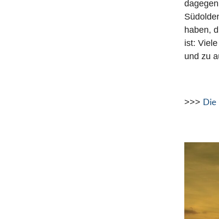
dagegen 
Südolden
haben, d
ist: Vie
und zu a
>>>
Die 