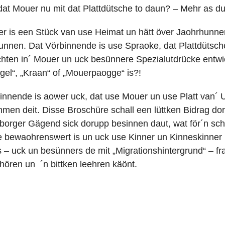
at Mouer nu mit dat Plattdütsche to daun? – Mehr as du v
r is een Stück van use Heimat un hätt över Jaohrhunner
unnen. Dat Vörbinnende is use Spraoke, dat Plattdütsch
chten in´ Mouer un uck besünnere Spezialutdrücke entwic
gel“, „Kraan“ of „Mouerpaogge“ is?!
innende is aower uck, dat use Mouer un use Platt van´ 
men deit. Disse Broschüre schall een lüttken Bidrag dort
borger Gägend sick dorupp besinnen daut, wat för´n sch
e bewaohrenswert is un uck use Kinner un Kinneskinner 
 – uck un besünners de mit „Migrationshintergrund“ – fra
hören un ´n bittken leehren käönt.