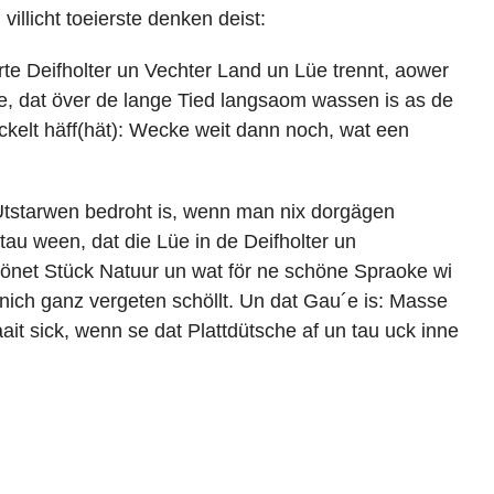
illicht toeierste denken deist:
te Deifholter un Vechter Land un Lüe trennt, aower
e, dat över de lange Tied langsaom wassen is as de
kelt häff(hät): Wecke weit dann noch, wat een
Utstarwen bedroht is, wenn man nix dorgägen
au ween, dat die Lüe in de Deifholter un
önet Stück Natuur un wat för ne schöne Spraoke wi
nich ganz vergeten schöllt. Un dat Gau´e is: Masse
ait sick, wenn se dat Plattdütsche af un tau uck inne