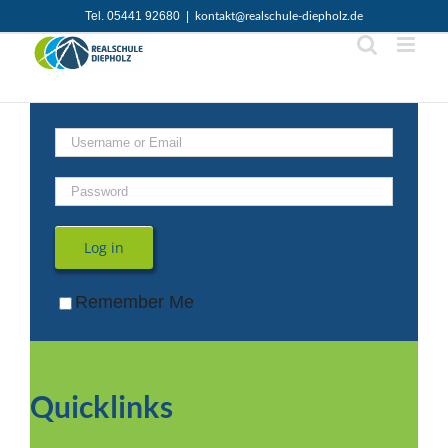
Zum
Tel. 05441 92680
|
kontakt@realschule-diepholz.de
Inhalt
springen
Log in
Remember Me
Quicklinks