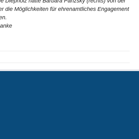
le Diepholz hatte Barbara Parizsky (rechts) von der
über die Möglichkeiten für ehrenamtliches Engagement
en.
Banke