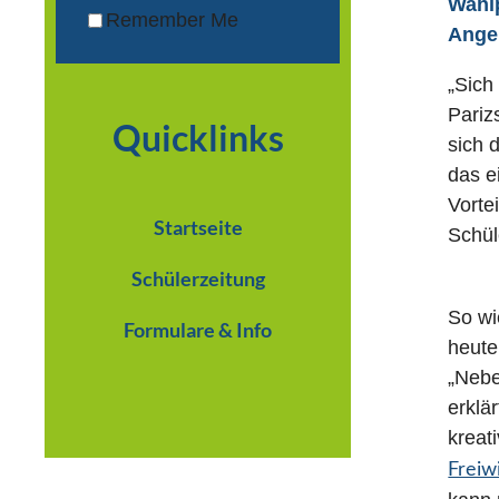
Wahlp
Remember Me
Angeb
„Sich
Pariz
Quicklinks
sich 
das e
Vorte
Startseite
Schül
Schülerzeitung
So wi
Formulare & Info
heute
„Nebe
erklä
kreat
Freiw