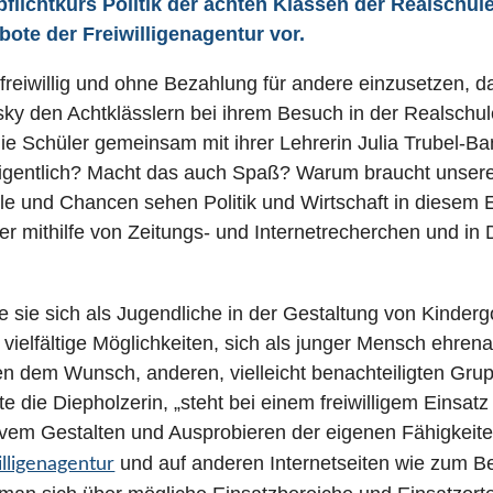
flichtkurs Politik der achten Klassen der Realschule 
ote der Freiwilligenagentur vor.
 freiwillig und ohne Bezahlung für andere einzusetzen, 
sky den Achtklässlern bei ihrem Besuch in der Realschule
die Schüler gemeinsam mit ihrer Lehrerin Julia Trubel-B
igentlich? Macht das auch Spaß? Warum braucht unsere 
ile und Chancen sehen Politik und Wirtschaft in diesem
er mithilfe von Zeitungs- und Internetrecherchen und in
e sie sich als Jugendliche in der Gestaltung von Kinder
 vielfältige Möglichkeiten, sich als junger Mensch ehrena
n dem Wunsch, anderen, vielleicht benachteiligten Grup
rte die Diepholzerin, „steht bei einem freiwilligem Ein
ivem Gestalten und Ausprobieren der eigenen Fähigkeite
und auf anderen Internetseiten wie zum Be
illigenagentur