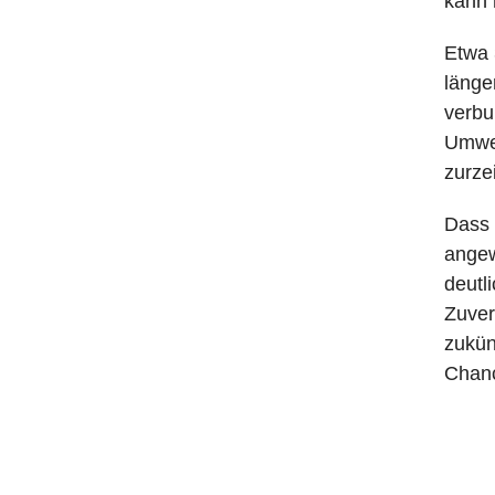
kann 
Etwa 
länge
verbu
Umwel
zurze
Dass 
angew
deutl
Zuver
zukün
Chanc