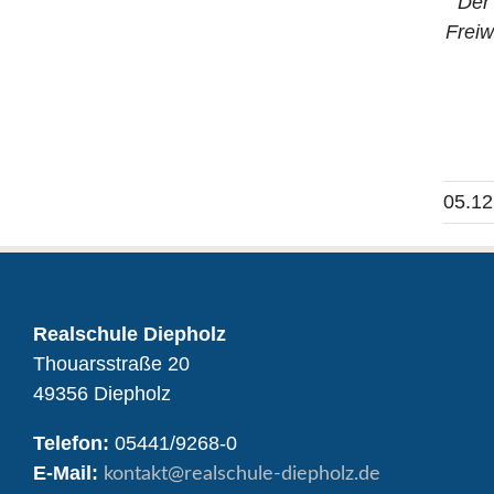
Der 
Freiw
05.12
Realschule Diepholz
Thouarsstraße 20
49356 Diepholz
Telefon:
05441/9268-0
E-Mail:
kontakt
@realschule-diepholz.de