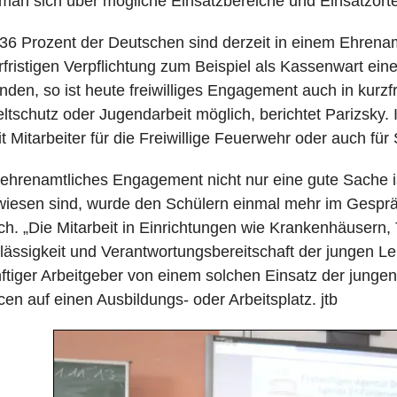
man sich über mögliche Einsatzbereiche und Einsatzorte
36 Prozent der Deutschen sind derzeit in einem Ehrenamt
rfristigen Verpflichtung zum Beispiel als Kassenwart ein
nden, so ist heute freiwilliges Engagement auch in kurzf
tschutz oder Jugendarbeit möglich, berichtet Parizsky.
it Mitarbeiter für die Freiwillige Feuerwehr oder auch für
ehrenamtliches Engagement nicht nur eine gute Sache is
iesen sind, wurde den Schülern einmal mehr im Gespräc
ich. „Die Mitarbeit in Einrichtungen wie Krankenhäusern,
lässigkeit und Verantwortungsbereitschaft der jungen Le
ftiger Arbeitgeber von einem solchen Einsatz der junge
en auf einen Ausbildungs- oder Arbeitsplatz. jtb