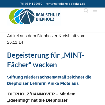
Zum
Tel. 05441 92680
|
kontakt@realschule-diepholz.de
Inhalt
springen
Artikel aus dem Diepholzer Kreisblatt vom
26.11.14
Begeisterung für „MINT-
Fächer“ wecken
Stiftung NiedersachsenMetall zeichnet die
Diepholzer Lehrerin Anika Flöte aus
DIEPHOLZ/HANNOVER – Mit dem
„Ideenflug“ hat die Diepholzer