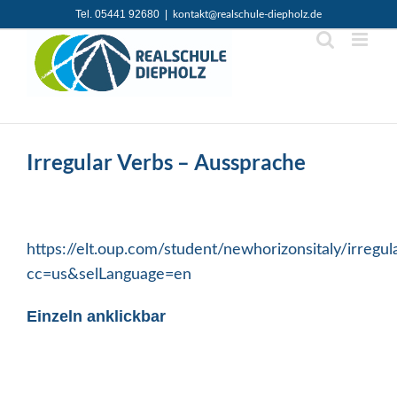
Zum
Tel. 05441 92680
|
kontakt@realschule-diepholz.de
Inhalt
springen
Irregular Verbs – Aussprache
https://elt.oup.com/student/newhorizonsitaly/irregula
cc=us&selLanguage=en
Einzeln anklickbar