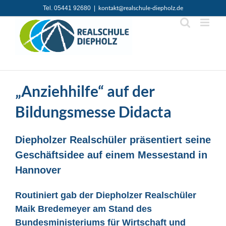
Zum
Tel. 05441 92680
|
kontakt@realschule-diepholz.de
Inhalt
springen
„Anziehhilfe“ auf der
Bildungsmesse Didacta
Diepholzer Realschüler präsentiert seine
Geschäftsidee auf einem Messestand in
Hannover
Routiniert gab der Diepholzer Realschüler
Maik Bredemeyer am Stand des
Bundesministeriums für Wirtschaft und