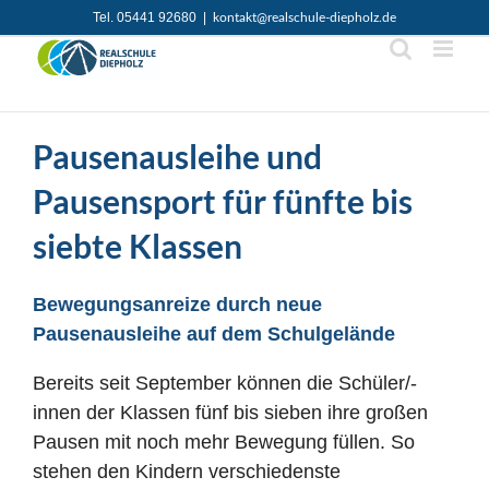
Zum
Tel. 05441 92680
|
kontakt@realschule-diepholz.de
Inhalt
springen
Pausenausleihe und
Pausensport für fünfte bis
siebte Klassen
Bewegungsanreize durch neue
Pausenausleihe auf dem Schulgelände
Bereits seit September können die Schüler/-
innen der Klassen fünf bis sieben ihre großen
Pausen mit noch mehr Bewegung füllen. So
stehen den Kindern verschiedenste