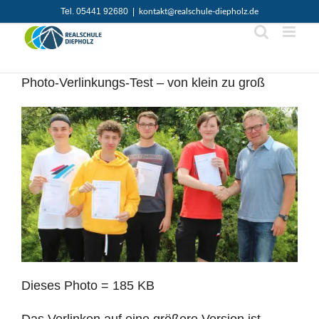
Zum
Tel. 05441 92680
|
kontakt@realschule-diepholz.de
Inhalt
springen
Photo-Verlinkungs-Test – von klein zu groß
Dieses Photo = 185 KB