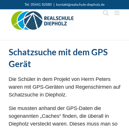
Zum
Tel. 05441 92680
|
kontakt@realschule-diepholz.de
Inhalt
springen
Schatzsuche mit dem GPS
Gerät
Die Schüler in dem Projekt von Herrn Peters
waren mit GPS-Geräten und Regenschirmen auf
Schatzsuche in Diepholz.
Sie mussten anhand der GPS-Daten die
sogenannten „Caches“ finden, die überall in
Diepholz versteckt waren. Dieses muss man so