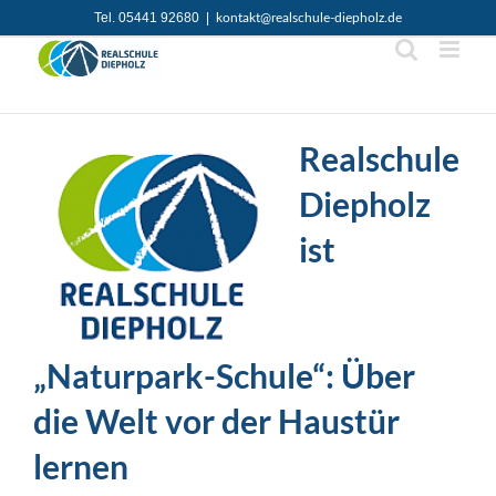
Zum
Tel. 05441 92680
|
kontakt@realschule-diepholz.de
Inhalt
springen
Realschule
Diepholz
ist
„Naturpark-Schule“: Über
die Welt vor der Haustür
lernen