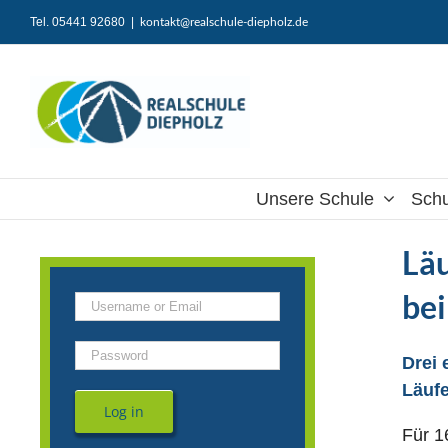
Zum
Tel. 05441 92680
|
kontakt@realschule-diepholz.de
Inhalt
springen
Unsere Schule
Schu
Läu
bei
Drei 
Läufe
Log in
Für 1