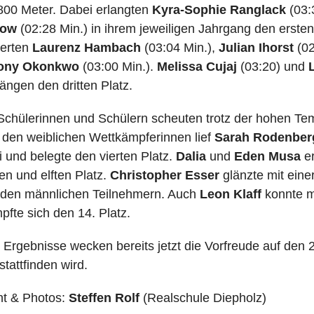
800 Meter. Dabei erlangten
Kyra-Sophie Ranglack
(03:
kow
(02:28 Min.) in ihrem jeweiligen Jahrgang den erste
terten
Laurenz Hambach
(03:04 Min.),
Julian Ihorst
(02
ony Okonkwo
(03:00 Min.).
Melissa Cujaj
(03:20) und
ängen den dritten Platz.
Schülerinnen und Schülern scheuten trotz der hohen Tem
 den weiblichen Wettkämpferinnen lief
Sarah Rodenber
i und belegte den vierten Platz.
Dalia
und
Eden Musa
er
en und elften Platz.
Christopher Esser
glänzte mit eine
 den männlichen Teilnehmern. Auch
Leon Klaff
konnte m
pfte sich den 14. Platz.
 Ergebnisse wecken bereits jetzt die Vorfreude auf den 
stattfinden wird.
ht & Photos:
Steffen Rolf
(Realschule Diepholz)