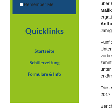
über 
Remember Me
Mali
ergat
Anth
Quicklinks
Jahrg
Fünf 
Unter
Startseite
vorbe
Schülerzeitung
zehnt
unter
Formulare & Info
erkäm
Diese
2017 
Beric