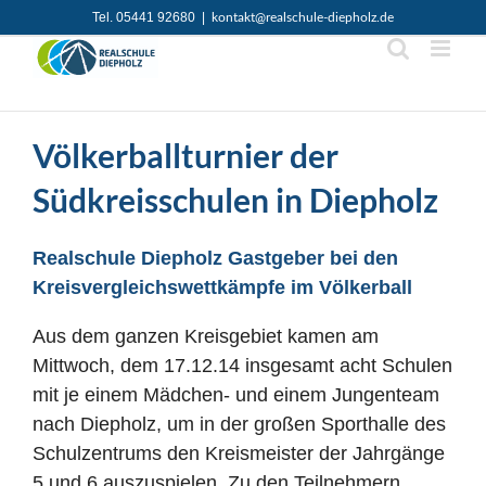
Zum
Tel. 05441 92680
|
kontakt@realschule-diepholz.de
Inhalt
springen
Völkerballturnier der
Südkreisschulen in Diepholz
Realschule Diepholz Gastgeber bei den
Kreisvergleichswettkämpfe im Völkerball
Aus dem ganzen Kreisgebiet kamen am
Mittwoch, dem 17.12.14 insgesamt acht Schulen
mit je einem Mädchen- und einem Jungenteam
nach Diepholz, um in der großen Sporthalle des
Schulzentrums den Kreismeister der Jahrgänge
5 und 6 auszuspielen. Zu den Teilnehmern