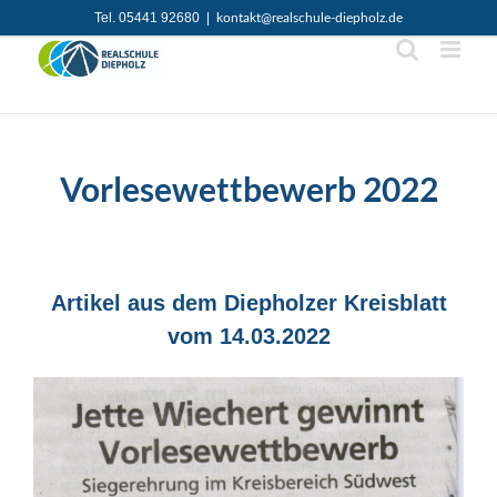
Zum
Tel. 05441 92680
|
kontakt@realschule-diepholz.de
Inhalt
springen
Test
Vorlesewettbewerb 2022
Artikel aus dem Diepholzer Kreisblatt
vom 14.03.2022