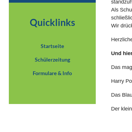
standzuh
Als Schu
schließl
Quicklinks
Wir drüc
Herzlich
Startseite
Und hier
Schülerzeitung
Das mag
Formulare & Info
Harry Po
Das Blau
Der klei